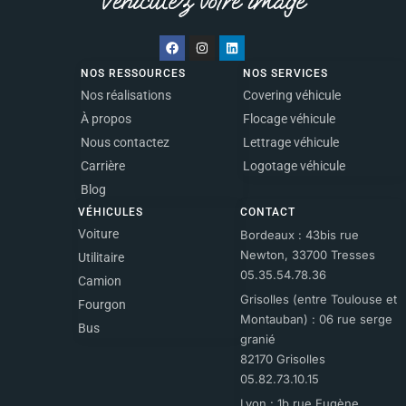
NOS RESSOURCES
NOS SERVICES
Nos réalisations
Covering véhicule
À propos
Flocage véhicule
Nous contactez
Lettrage véhicule
Carrière
Logotage véhicule
Blog
VÉHICULES
CONTACT
Voiture
Bordeaux : 43bis rue
Newton, 33700 Tresses
Utilitaire
05.35.54.78.36
Camion
Grisolles (entre Toulouse et
Fourgon
Montauban) : 06 rue serge
Bus
granié
82170 Grisolles
05.82.73.10.15
Lyon : 1b rue Eugène